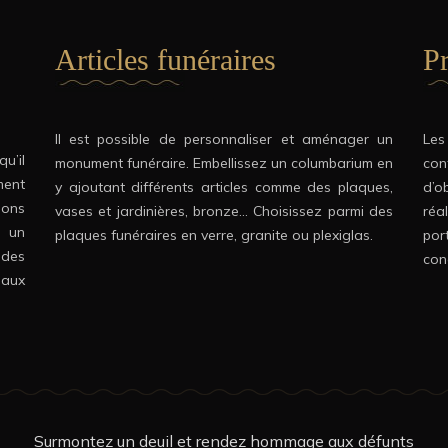
Articles funéraires
Pr
Il est possible de personnaliser et aménager un
Les
u’il
monument funéraire. Embellissez un columbarium en
con
ment
y ajoutant différents articles comme des plaques,
d’o
ons
vases et jardinières, bronze… Choisissez parmi des
réa
t un
plaques funéraires en verre, granite ou plexiglas.
por
 des
con
 aux
Surmontez un deuil et rendez hommage aux défunts