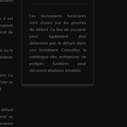
nisation
Les monuments funéraires
 il est
sont choisis par les proches
oujours
du défunt. Ce lieu de souvenir
ficat de
peut également être
déterminé par le défunt dans
son testament. Consultez le
e ou le
catalogue des entreprises de
médecin.
pompes funèbres pour
découvrir plusieurs modèles.
ion. La
Pour ce
d.
 défunt
urnit un
uvenirs