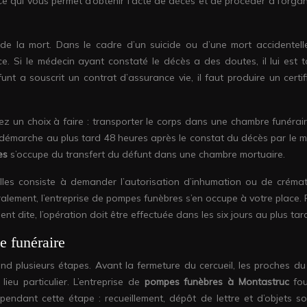
. Ce qui vous permet d’obtenir l’acte de décès et de procéder à l’orga
de la mort. Dans le cadre d’un suicide ou d’une mort accidentelle,
ce. Si le médecin ayant constaté le décès a des doutes, il lui est t
funt a souscrit un contrat d’assurance vie, il faut produire un certi
ez un choix à faire : transporter le corps dans une chambre funérair
tte démarche au plus tard 48 heures après le constat du décès par le 
es
s’occupe du transfert du défunt dans une chambre mortuaire.
lles consiste à demander l’autorisation d’inhumation ou de crémat
lement, l’entreprise de pompes funèbres s’en occupe à votre place. 
t dite, l’opération doit être effectuée dans les six jours au plus tar
e funéraire
d plusieurs étapes. Avant la fermeture du cercueil, les proches du
ieu particulier. L’entreprise de
pompes funèbres à Montastruc
fo
ndant cette étape : recueillement, dépôt de lettre et d’objets so