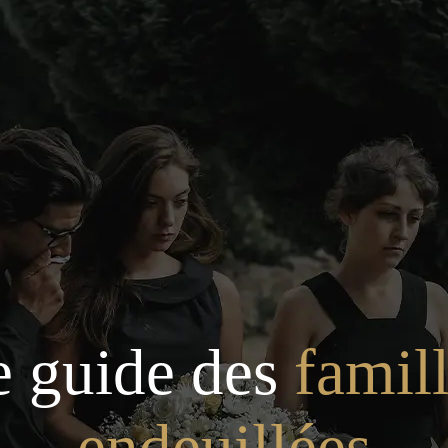
e guide des
famil
endeuillées